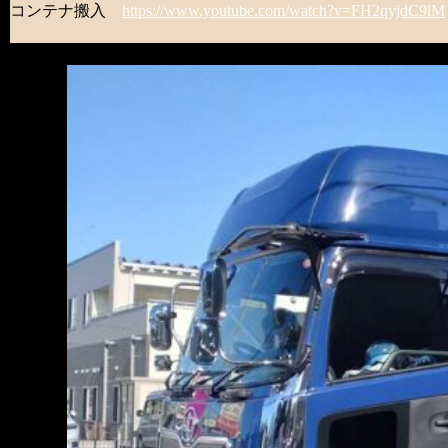
コンテナ搬入
https://www.youtube.com/watch?v=FH2qyjdC9lM