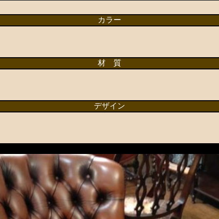
カラー
材 質
デザイン