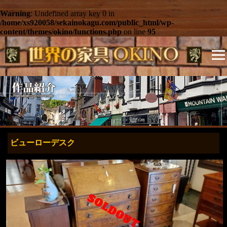
Warning
: Undefined array key 0 in
/home/xs920058/sekainokagu.com/public_html/wp-
content/themes/okino/functions.php
on line
95
ビューローデスク
SOLDOUT