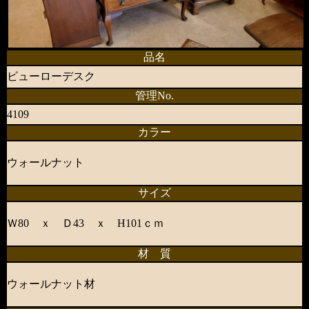
品名
ビューローデスク
管理No.
4109
カラー
ウォールナット
サイズ
Ｗ80 ｘ Ｄ43 ｘ H101ｃｍ
材 質
ウォールナット材