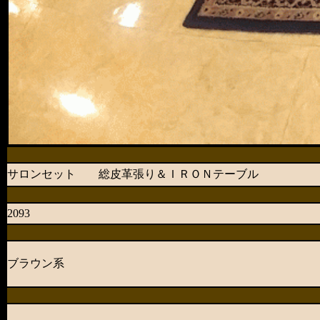
サロンセット 総皮革張り＆ＩＲＯＮテーブル
2093
ブラウン系