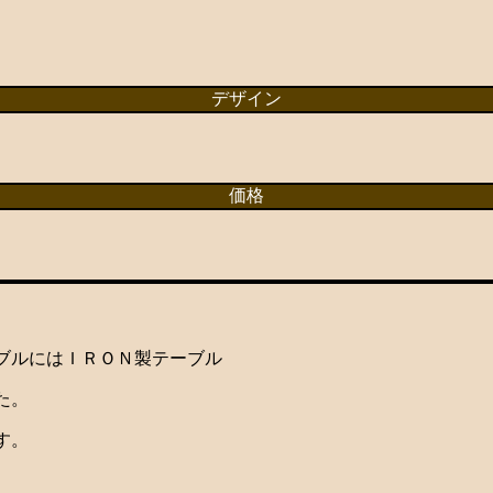
デザイン
価格
ブルにはＩＲＯＮ製テーブル
た。
す。