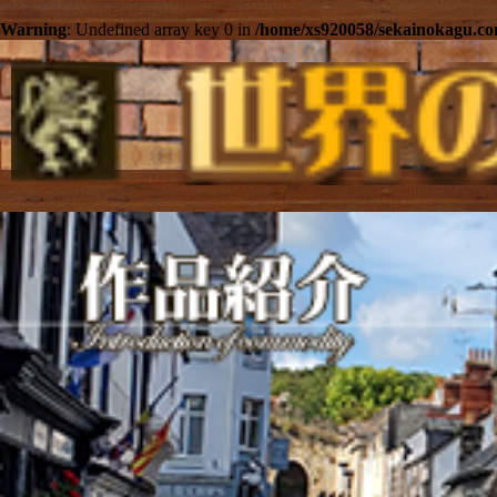
Warning
: Undefined array key 0 in
/home/xs920058/sekainokagu.co