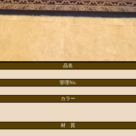
品名
管理No.
カラー
材 質