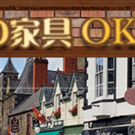
m/public_html/wp-content/themes/okino/functions.php
on line
95