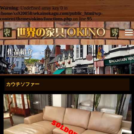
Warning
: Undefined array key 0 in
/home/xs920058/sekainokagu.com/public_html/wp-
content/themes/okino/functions.php
on line
95
カウチソファー
SOLDOUT