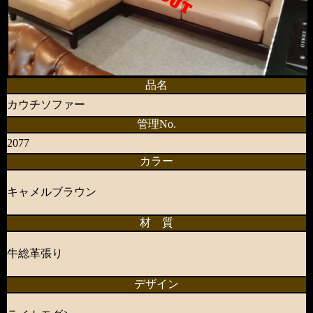
品名
カウチソファー
管理No.
2077
カラー
キャメルブラウン
材 質
牛総革張り
デザイン