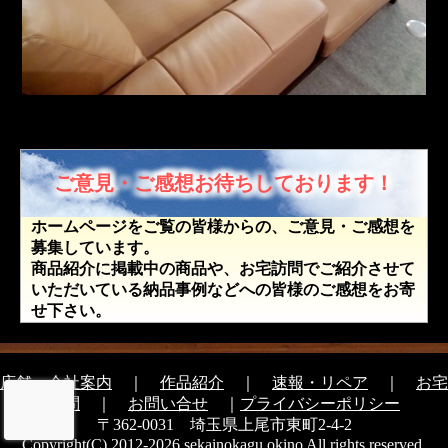
ご意見・ご感想お待ちしております！
ホームページをご覧の皆様からの、ご意見・ご感想を
募集しています。
商品紹介に掲載中の商品や、お宅訪問でご紹介させて
いただいている納品事例などへの皆様のご感想をお寄
せ下さい。
店舗・会社案内
｜
作品紹介
｜
速報・リペア
｜
お宅
訪問
｜
お問い合せ
｜
プライバシーポリシー
〒362-0031 埼玉県上尾市東町2-4-2
Copyright(C) 2012-2026 sekainokagu okino All rights reserved.