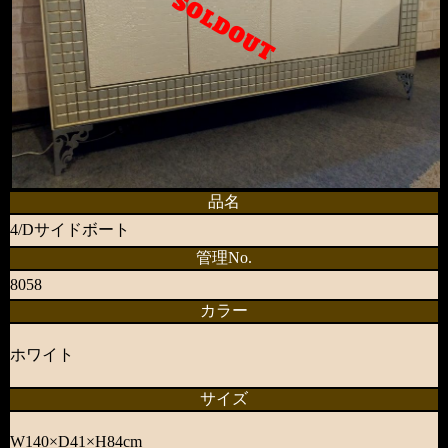
SOLDOUT
品名
4/Dサイドボート
管理No.
8058
カラー
ホワイト
サイズ
W140×D41×H84cm