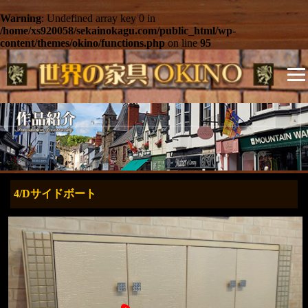
Warning
: Undefined array key 0 in
/home/xs920058/sekainokagu.com/public_html/wp-
content/themes/okino/functions.php
on line
95
4/Dサイドボート