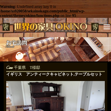
Warning
: Undefined array key 0 in
/home/xs920058/sekainokagu.com/public_html/wp-
content/themes/okino/functions.php
on line
95
千葉県 T様邸
イギリス アンティークキャビネット,テーブルセット