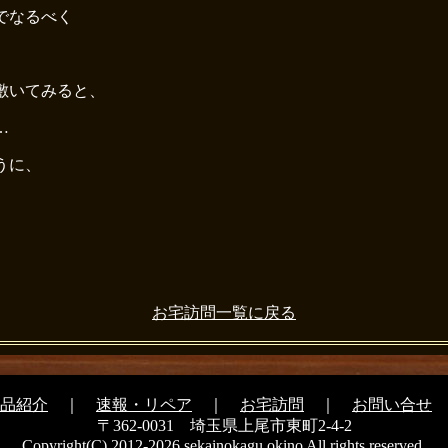
でなるべく
敷いてみると、
…
うに、
お宅訪問一覧に戻る
品紹介
｜
速報・リペア
｜
お宅訪問
｜
お問い合せ
〒362-0031 埼玉県上尾市東町2-4-2
Copyright(C) 2012-2026 sekainokagu okino All rights reserved.