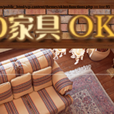
m/public_html/wp-content/themes/okino/functions.php
on line
95