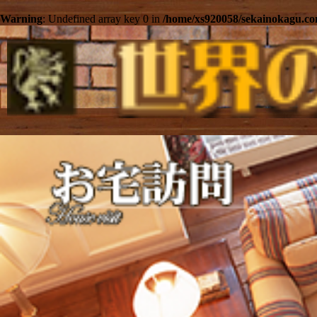
Warning
: Undefined array key 0 in
/home/xs920058/sekainokagu.co